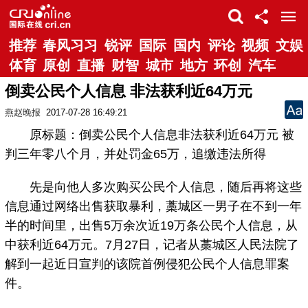
推荐
春风习习
锐评
国际
国内
评论
视频
文娱
体育
原创
直播
财智
城市
地方
环创
汽车
倒卖公民个人信息 非法获利近64万元
燕赵晚报
2017-07-28 16:49:21
原标题：倒卖公民个人信息非法获利近64万元 被
判三年零八个月，并处罚金65万，追缴违法所得
先是向他人多次购买公民个人信息，随后再将这些
信息通过网络出售获取暴利，藁城区一男子在不到一年
半的时间里，出售5万余次近19万条公民个人信息，从
中获利近64万元。7月27日，记者从藁城区人民法院了
解到一起近日宣判的该院首例侵犯公民个人信息罪案
件。