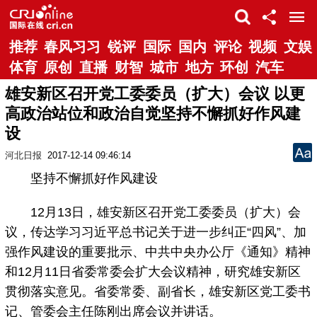
推荐
春风习习
锐评
国际
国内
评论
视频
文娱
体育
原创
直播
财智
城市
地方
环创
汽车
雄安新区召开党工委委员（扩大）会议 以更
高政治站位和政治自觉坚持不懈抓好作风建
设
河北日报
2017-12-14 09:46:14
坚持不懈抓好作风建设
12月13日，雄安新区召开党工委委员（扩大）会
议，传达学习习近平总书记关于进一步纠正“四风”、加
强作风建设的重要批示、中共中央办公厅《通知》精神
和12月11日省委常委会扩大会议精神，研究雄安新区
贯彻落实意见。省委常委、副省长，雄安新区党工委书
记、管委会主任陈刚出席会议并讲话。