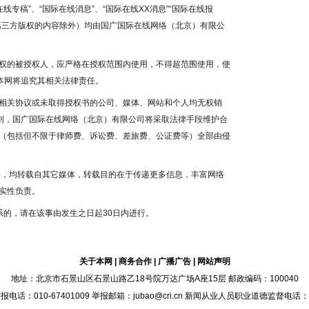
线专稿”、“国际在线消息”、“国际在线XX消息”“国际在线报
为第三方版权的内容除外）均由国广国际在线网络（北京）有限公
权的被授权人，应严格在授权范围内使用，不得超范围使用，使
本网将追究其相关法律责任。
相关协议或未取得授权书的公司、媒体、网站和个人均无权销
否则，国广国际在线网络（北京）有限公司将采取法律手段维护合
（包括但不限于律师费、诉讼费、差旅费、公证费等）全部由侵
作品，均转载自其它媒体，转载目的在于传递更多信息，丰富网络
实性负责。
系的，请在该事由发生之日起30日内进行。
关于本网
|
商务合作
|
广播广告
|
网站声明
地址：北京市石景山区石景山路乙18号院万达广场A座15层 邮政编码：100040
：010-67401009 举报邮箱：jubao@cri.cn 新闻从业人员职业道德监督电话：010-6