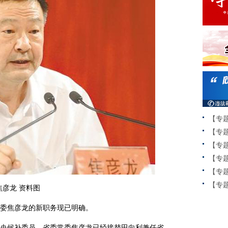
【专
【专
【专
【专
【专
【专题
焦彦龙 资料图
委焦彦龙的新职务现已明确。
候补委员、省委常委焦彦龙已经接替田向利兼任省