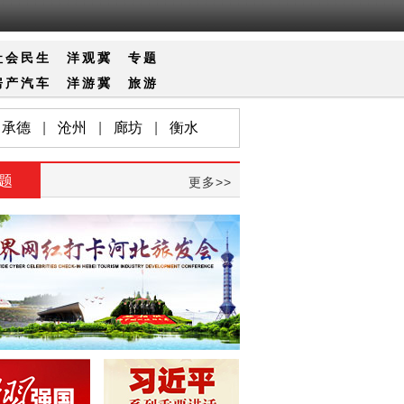
社会
民生
洋观冀
专题
房产
汽车
洋游冀
旅游
承德
|
沧州
|
廊坊
|
衡水
题
更多>>