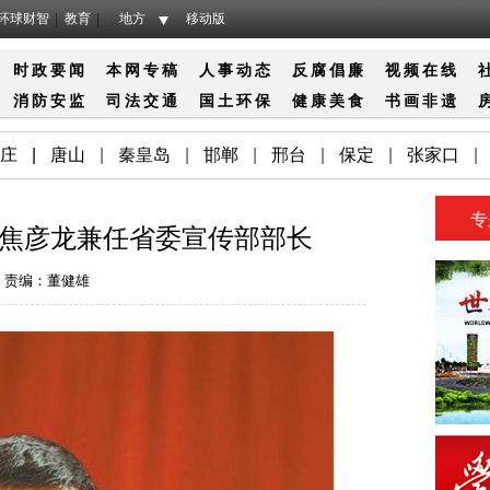
环球财智
教育
地方
移动版
时政要闻
本网专稿
人事动态
反腐倡廉
视频在线
消防
安监
司法
交通
国土
环保
健康
美食
书画
非遗
庄
|
唐山
|
秦皇岛
|
邯郸
|
邢台
|
保定
|
张家口
|
专
焦彦龙兼任省委宣传部部长
责编：董健雄