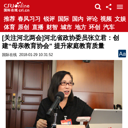
推荐
春风习习
锐评
国际
国内
评论
视频
文娱
体育
原创
直播
财智
城市
地方
环创
汽车
[关注河北两会]河北省政协委员张立君：创
建“母亲教育协会” 提升家庭教育质量
国际在线
2018-01-29 10:31:52