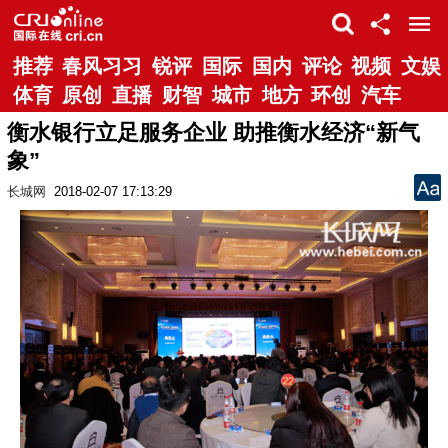
推荐
春风习习
锐评
国际
国内
评论
视频
文娱
体育
原创
直播
财智
城市
地方
环创
汽车
衡水银行立足服务企业 助推衡水经济“新气
象”
长城网
2018-02-07 17:13:29