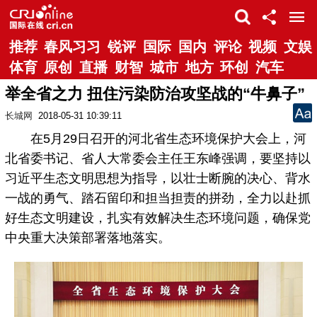
推荐
春风习习
锐评
国际
国内
评论
视频
文娱
体育
原创
直播
财智
城市
地方
环创
汽车
举全省之力 扭住污染防治攻坚战的“牛鼻子”
长城网
2018-05-31 10:39:11
在5月29日召开的河北省生态环境保护大会上，河
北省委书记、省人大常委会主任王东峰强调，要坚持以
习近平生态文明思想为指导，以壮士断腕的决心、背水
一战的勇气、踏石留印和担当担责的拼劲，全力以赴抓
好生态文明建设，扎实有效解决生态环境问题，确保党
中央重大决策部署落地落实。