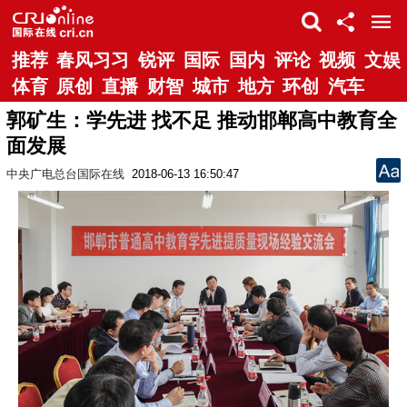
推荐
春风习习
锐评
国际
国内
评论
视频
文娱
体育
原创
直播
财智
城市
地方
环创
汽车
郭矿生：学先进 找不足 推动邯郸高中教育全
面发展
中央广电总台国际在线
2018-06-13 16:50:47