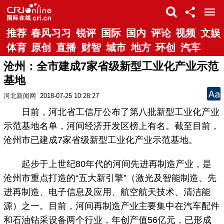
推荐
春风习习
锐评
国际
国内
评论
视频
文娱
体育
原创
直播
财智
城市
地方
环创
汽车
沧州：全市建成7家省级新型工业化产业示范
基地
河北新闻网
2018-07-25 10:28:27
日前，河北省工信厅公布了第八批新型工业化产业
示范基地名单，河间经济开发区榜上有名。截至目前，
沧州市已建成7家省级新型工业化产业示范基地。
起步于上世纪80年代的河间先进再制造产业，是
沧州市重点打造的“五大新引擎”（激光及智能制造、先
进再制造、电子信息及应用、航空航天技术、清洁能
源）之一。目前，河间再制造产业主要集中在汽车配件
和石油钻采设备两个行业，年创产值56亿元，已形成