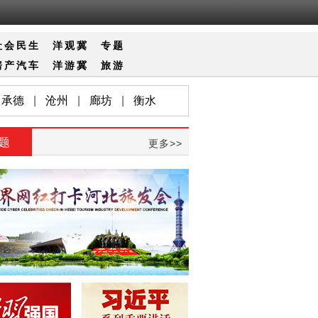
社会
民生
洋观冀
专题
房产
汽车
洋游冀
旅游
承德
|
沧州
|
廊坊
|
衡水
题
更多>>