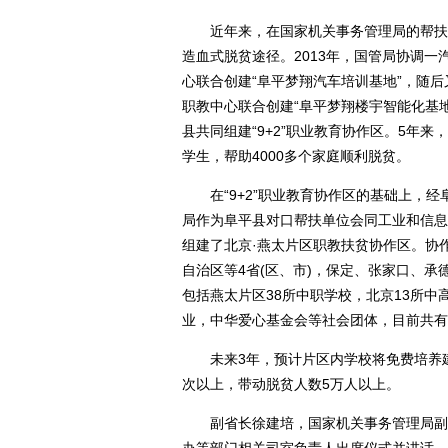
近年来，在国家机关事务管理局的帮扶下
造血式脱贫途径。2013年，国管局协调
心联合创建“阜平梦翔汽车培训基地”，随
职教中心联合创建“阜平梦翔楼宇智能化基
县共同组建“9+2”职业教育协作区。5年来
学生，帮助4000多个家庭顺利脱贫。
在“9+2”职业教育协作区的基础上，经
局作为阜平县对口帮扶单位会同工业和信息
组建了北京·燕太片区职教扶贫协作区。协
自治区等4省(区、市)，保定、张家口、承
包括燕太片区38所中职学校，北京13所
业，中华爱心基金会等社会团体，目前共有
未来3年，预计片区内学校将免费培养建档
次以上，带动脱贫人数5万人以上。
副省长徐建培，国家机关事务管理局副局