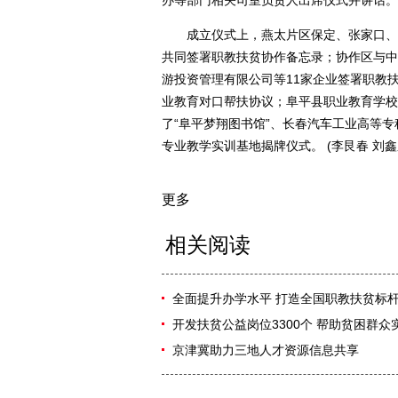
办等部门相关司室负责人出席仪式并讲话。
成立仪式上，燕太片区保定、张家口、承
共同签署职教扶贫协作备忘录；协作区与中
游投资管理有限公司等11家企业签署职教
业教育对口帮扶协议；阜平县职业教育学校
了“阜平梦翔图书馆”、长春汽车工业高等
专业教学实训基地揭牌仪式。 (李艮春 刘鑫
更多
相关阅读
全面提升办学水平 打造全国职教扶贫标
开发扶贫公益岗位3300个 帮助贫困群众
京津冀助力三地人才资源信息共享