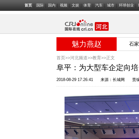
首页
国际
国内
视频
文娱
体育
汽车
城市
环球创业
魅力燕赵
石家
首页>>
河北频道>>
教育
>>正文
阜平：为大型车企定向培
2018-08-29 17:26:41
来源：
长城网
责