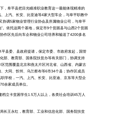
，阜平县把目光瞄准职业教育这一最能体现精准的
一汽、上汽、长安、比亚迪等4家大型车企，与阜平职教中
后又协调5家物业管理行业协会及所属物业公司，与阜平
地”。依托这两个基地，保定市9个贫困县与山西2个贫困
，协作区先后向车企和物业公司培养和输送了4200多名
阜平县委、县政府提请，保定市委、市政府发起，国管
化部、教育部、国务院扶贫办等有关部门，协调支持
作区范围覆盖北京和燕太片区河北省、山西省、内蒙古
德、大同、忻州、乌兰察布等6市34个县；协作区成员
中高职学校，一汽、上汽、长安、比亚迪、京东等大型企
70余家成员单位。
立卡贫困学生1.5万人以上，各类社会培训45万人
长王永红，教育部、工业和信息化部、国务院扶贫