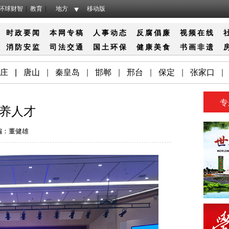
环球财智
教育
地方
移动版
时政要闻
本网专稿
人事动态
反腐倡廉
视频在线
消防
安监
司法
交通
国土
环保
健康
美食
书画
非遗
庄
|
唐山
|
秦皇岛
|
邯郸
|
邢台
|
保定
|
张家口
|
专
养人才
编：董健雄