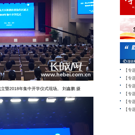
【专
【专
【专
立暨2018年集中开学仪式现场。 刘鑫鹏 摄
【专
【专
【专题