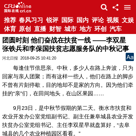
推荐
春风习习
锐评
国际
国内
评论
视频
文娱
体育
原创
直播
财智
城市
地方
环创
汽车
团圆时刻 他们奋战在扶贫一线 ——李双星
张铁兵和李保国扶贫志愿服务队的中秋记事
河北日报
2018-09-25 10:41:20
每逢佳节倍思亲。中秋，多少人在路上奔波，只为
回家与亲人团聚；而有这样一些人，他们在路上的脚步
不曾有片刻停歇，目的地却不是家的方向。因为他们牵
挂的“亲”们，在田间地头，在山区果园……
9月23日，是中秋节假期的第二天。衡水市扶贫和
农业开发办公室党组副书记、副主任兼阜城县农业开发
扶贫办公室党组书记、主任李双星早就盘算好，“去阜
城县的几个农业种植园区看看。”