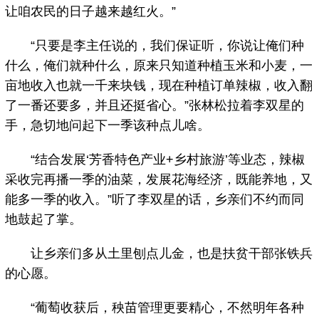
让咱农民的日子越来越红火。”
“只要是李主任说的，我们保证听，你说让俺们种
什么，俺们就种什么，原来只知道种植玉米和小麦，一
亩地收入也就一千来块钱，现在种植订单辣椒，收入翻
了一番还要多，并且还挺省心。”张林松拉着李双星的
手，急切地问起下一季该种点儿啥。
“结合发展‘芳香特色产业+乡村旅游’等业态，辣椒
采收完再播一季的油菜，发展花海经济，既能养地，又
能多一季的收入。”听了李双星的话，乡亲们不约而同
地鼓起了掌。
让乡亲们多从土里刨点儿金，也是扶贫干部张铁兵
的心愿。
“葡萄收获后，秧苗管理更要精心，不然明年各种