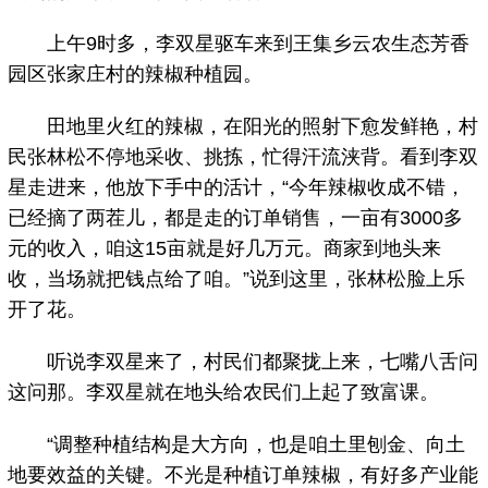
上午9时多，李双星驱车来到王集乡云农生态芳香
园区张家庄村的辣椒种植园。
田地里火红的辣椒，在阳光的照射下愈发鲜艳，村
民张林松不停地采收、挑拣，忙得汗流浃背。看到李双
星走进来，他放下手中的活计，“今年辣椒收成不错，
已经摘了两茬儿，都是走的订单销售，一亩有3000多
元的收入，咱这15亩就是好几万元。商家到地头来
收，当场就把钱点给了咱。”说到这里，张林松脸上乐
开了花。
听说李双星来了，村民们都聚拢上来，七嘴八舌问
这问那。李双星就在地头给农民们上起了致富课。
“调整种植结构是大方向，也是咱土里刨金、向土
地要效益的关键。不光是种植订单辣椒，有好多产业能