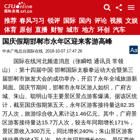
推荐
春风习习
锐评
国际
国内
评论
视频
文娱
体育
原创
直播
财智
城市
地方
环创
汽车
国庆假期邯郸市永年区迎来客游高峰
中央广电总台国际在线
2018-10-07 17:47:26
国际在线河北频道消息（张瞬晗 通讯员 常领
山）：第十四届中国·邯郸国际太极拳运动大会暨第三
届邯郸市旅发大会的成功举办，开启了永年全域旅游新
局面。国庆节期间，邯郸市永年区游人如织，广府古
城、朱山、聪明山等主要景区景点游客爆满。据该区统
计，截至国庆假期第五天，永年区游客接待量达82.35
万人次，旅游综合收入累计达1.46亿元。其中，广府景
区游客接待量达15.7万人次，较去年同期增长171%，
景区票收入300万元，同比增长240%；朱山景区游客