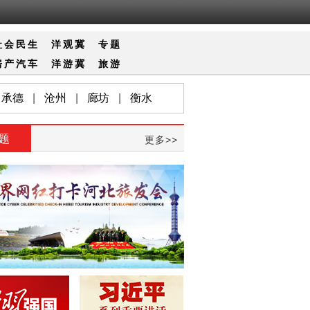
社会
民生
洋观冀
专题
房产
汽车
洋游冀
旅游
承德
|
沧州
|
廊坊
|
衡水
题
更多>>