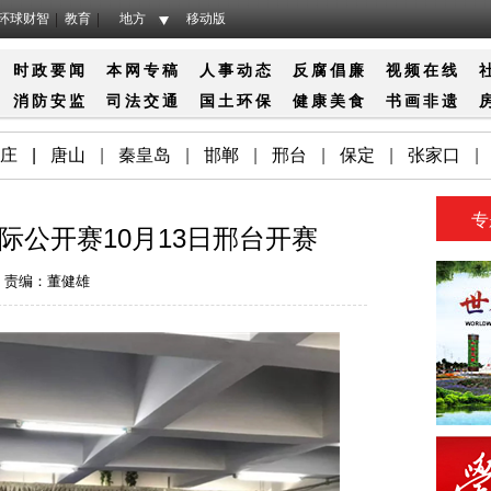
环球财智
教育
地方
移动版
时政要闻
本网专稿
人事动态
反腐倡廉
视频在线
消防
安监
司法
交通
国土
环保
健康
美食
书画
非遗
庄
|
唐山
|
秦皇岛
|
邯郸
|
邢台
|
保定
|
张家口
|
专
际公开赛10月13日邢台开赛
责编：董健雄