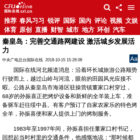
推荐
春风习习
锐评
国际
国内
评论
视频
文娱
体育
原创
直播
财智
城市
地方
环创
汽车
秦皇岛：完善交通路网建设 激活城乡发展活
力
中央广电总台国际在线
2018-10-15 15:28:08
国际在线河北频道消息：沿着环长城旅游公路顺势
行驶而上，越过山岭与河流，眼前的田园风光应接不
暇。公路从秦皇岛市海港区驻操营镇董家口村穿过，
68岁的孙振喜正把烤炉设备和新鲜的全羊装上车，准
备驱车赶往绥中县。有客户预订了自家农家乐的特色烤
全羊，孙振喜便和家人提供上门的烤制服务。
1983年至1997年间，孙振喜担任董家口村书记，
回想起当时村里的交通条件，他感慨地说：“那时候都