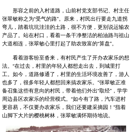
形容之前的入村道路，山前村党支部书记、村主任
张翠敏称之为“受气的路”。原来，村民出行要走九道拐
弯儿，踏着坑坑洼洼的土路，很不方便，更别说运输农
产品了。站在村口，看着一条干净整洁的柏油路与祖山
大道相连，张翠敏心里打起了助农致富的“算盘”。
看着游客纷至沓来，有村民产生了开办农家乐的想
法。“在过去，村里的年轻人都想走出去，到城里打
工。如今，道路修通了，村里的生活环境改善了，游人
也多了，很多年轻人都想回来搞农家乐。”张翠敏正准
备召集这些有意向的村民，带着他们外出“取经”，学学
周边县区农家乐的经营模式。“如今有了路，汽车进村
更容易，不仅要办农家乐，我们还要建采摘园！”指着
山脚下大片的樱桃树林，张翠敏满怀期待地说。