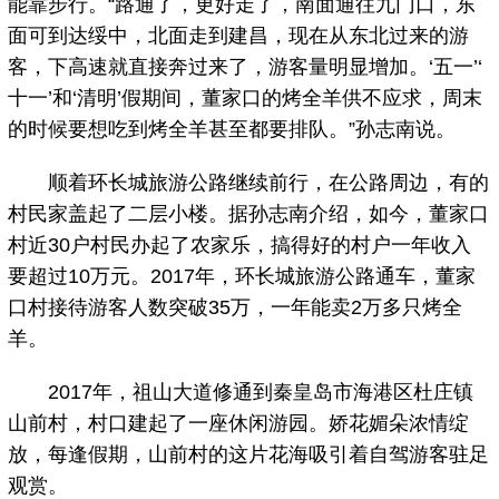
能靠步行。“路通了，更好走了，南面通往九门口，东
面可到达绥中，北面走到建昌，现在从东北过来的游
客，下高速就直接奔过来了，游客量明显增加。‘五一’‘
十一’和‘清明’假期间，董家口的烤全羊供不应求，周末
的时候要想吃到烤全羊甚至都要排队。”孙志南说。
顺着环长城旅游公路继续前行，在公路周边，有的
村民家盖起了二层小楼。据孙志南介绍，如今，董家口
村近30户村民办起了农家乐，搞得好的村户一年收入
要超过10万元。2017年，环长城旅游公路通车，董家
口村接待游客人数突破35万，一年能卖2万多只烤全
羊。
2017年，祖山大道修通到秦皇岛市海港区杜庄镇
山前村，村口建起了一座休闲游园。娇花媚朵浓情绽
放，每逢假期，山前村的这片花海吸引着自驾游客驻足
观赏。