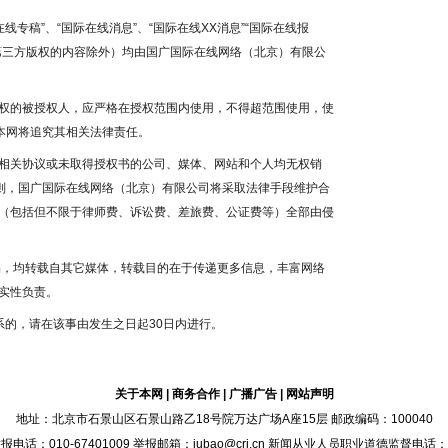
线专稿”、“国际在线消息”、“国际在线XX消息”“国际在线报
为第三方版权的内容除外）均由国广国际在线网络（北京）有限公
权的被授权人，应严格在授权范围内使用，不得超范围使用，使
本网将追究其相关法律责任。
相关协议或未取得授权书的公司、媒体、网站和个人均无权销
否则，国广国际在线网络（北京）有限公司将采取法律手段维护合
（包括但不限于律师费、诉讼费、差旅费、公证费等）全部由侵
作品，均转载自其它媒体，转载目的在于传递更多信息，丰富网络
实性负责。
系的，请在该事由发生之日起30日内进行。
关于本网
|
商务合作
|
广播广告
|
网站声明
地址：北京市石景山区石景山路乙18号院万达广场A座15层 邮政编码：100040
：010-67401009 举报邮箱：jubao@cri.cn 新闻从业人员职业道德监督电话：010-6