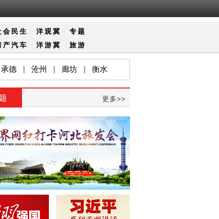
社会
民生
洋观冀
专题
房产
汽车
洋游冀
旅游
承德
|
沧州
|
廊坊
|
衡水
题
更多>>