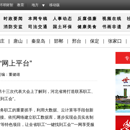
环球财智
教育
地方
移动版
时政要闻
本网专稿
人事动态
反腐倡廉
视频在线
消防
安监
司法
交通
国土
环保
健康
美食
书画
非遗
庄
|
唐山
|
秦皇岛
|
邯郸
|
邢台
|
保定
|
张家口
|
专
网上平台”
责编：董健雄
第十三次代表大会上了解到，河北省将打造联系职工、
到工会”。
职工的重要抓手，利用大数据、云计算等手段创新
接。依托网络建立职工数据库，逐步实现会员实名制
兵”等特色项目，让全省职工“一键找到工会”“一网享受服