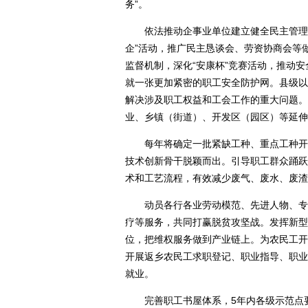
务”。
依法推动企事业单位建立健全民主管理制
企”活动，推广民主恳谈会、劳资协商会等
监督机制，深化“安康杯”竞赛活动，推动
就一张更加紧密的职工安全防护网。县级以
解决涉及职工权益和工会工作的重大问题。
业、乡镇（街道）、开发区（园区）等延伸
每年将确定一批紧缺工种、重点工种开展
技术创新骨干脱颖而出。引导职工群众踊跃
术和工艺流程，有效减少废气、废水、废渣
动员各行各业劳动模范、先进人物、专家
疗等服务，共同打赢脱贫攻坚战。发挥新型
位，把维权服务做到产业链上。为农民工开
开展返乡农民工求职登记、职业指导、职业
就业。
完善职工书屋体系，5年内各级示范点要达