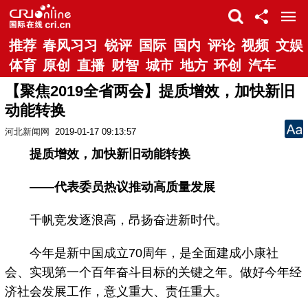
推荐
春风习习
锐评
国际
国内
评论
视频
文娱
体育
原创
直播
财智
城市
地方
环创
汽车
【聚焦2019全省两会】提质增效，加快新旧
动能转换
河北新闻网
2019-01-17 09:13:57
提质增效，加快新旧动能转换
——代表委员热议推动高质量发展
千帆竞发逐浪高，昂扬奋进新时代。
今年是新中国成立70周年，是全面建成小康社
会、实现第一个百年奋斗目标的关键之年。做好今年经
济社会发展工作，意义重大、责任重大。