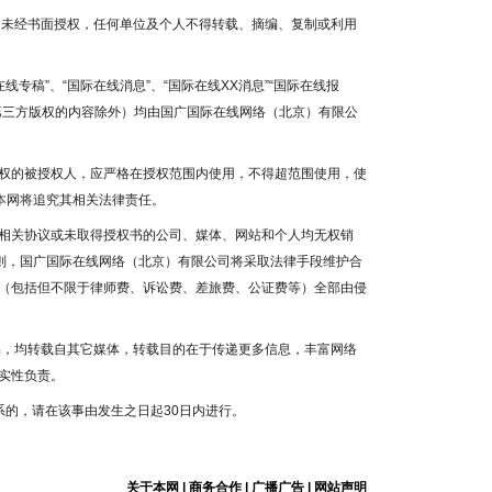
容，未经书面授权，任何单位及个人不得转载、摘编、复制或利用
线专稿”、“国际在线消息”、“国际在线XX消息”“国际在线报
为第三方版权的内容除外）均由国广国际在线网络（北京）有限公
权的被授权人，应严格在授权范围内使用，不得超范围使用，使
本网将追究其相关法律责任。
相关协议或未取得授权书的公司、媒体、网站和个人均无权销
否则，国广国际在线网络（北京）有限公司将采取法律手段维护合
（包括但不限于律师费、诉讼费、差旅费、公证费等）全部由侵
作品，均转载自其它媒体，转载目的在于传递更多信息，丰富网络
实性负责。
系的，请在该事由发生之日起30日内进行。
关于本网
|
商务合作
|
广播广告
|
网站声明