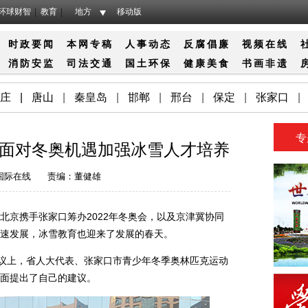
环球财智
教育
地方
移动版
时政要闻
本网专稿
人事动态
反腐倡廉
视频在线
消防
安监
司法
交通
国土
环保
健康
美食
书画
非遗
庄
|
唐山
|
秦皇岛
|
邯郸
|
邢台
|
保定
|
张家口
|
专
面对冬奥机遇加强冰雪人才培养
国际在线
责编：董健雄
京携手张家口筹办2022年冬奥会，以及京津冀协同
速发展，冰雪教育也迎来了发展的春天。
议上，省人大代表、张家口市青少年冬季奥林匹克运动
面提出了自己的建议。