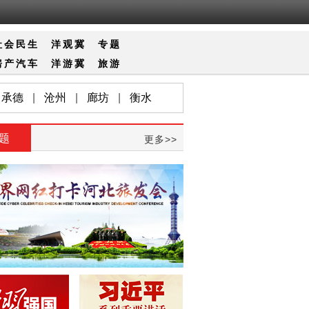
社会
民生
洋观冀
专题
房产
汽车
洋游冀
旅游
承德
|
沧州
|
廊坊
|
衡水
题
更多>>