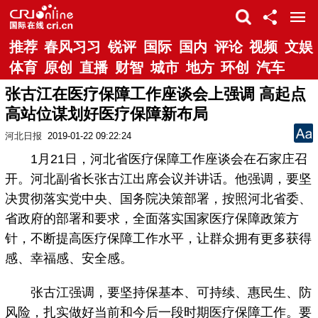
推荐
春风习习
锐评
国际
国内
评论
视频
文娱
体育
原创
直播
财智
城市
地方
环创
汽车
张古江在医疗保障工作座谈会上强调 高起点
高站位谋划好医疗保障新布局
河北日报
2019-01-22 09:22:24
1月21日，河北省医疗保障工作座谈会在石家庄召
开。河北副省长张古江出席会议并讲话。他强调，要坚
决贯彻落实党中央、国务院决策部署，按照河北省委、
省政府的部署和要求，全面落实国家医疗保障政策方
针，不断提高医疗保障工作水平，让群众拥有更多获得
感、幸福感、安全感。
张古江强调，要坚持保基本、可持续、惠民生、防
风险，扎实做好当前和今后一段时期医疗保障工作。要