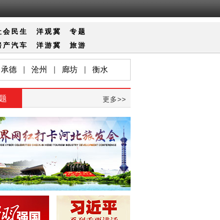
社会
民生
洋观冀
专题
房产
汽车
洋游冀
旅游
承德
|
沧州
|
廊坊
|
衡水
题
更多>>