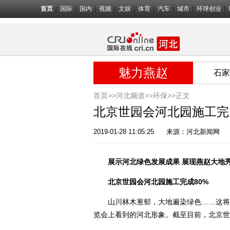
首页
国际
国内
视频
文娱
体育
汽车
城市
环球创业
魅力燕赵
石家
首页>>
河北频道>>
环保
>>正文
北京世园会河北园施工完
2019-01-28 11:05:25
来源：
河北新闻网
展示河北绿色发展成果 展现燕赵大地
北京世园会河北园施工完成80%
山川林木葱郁，大地遍染绿色……这将是观
览会上看到的河北形象。截至目前，北京世