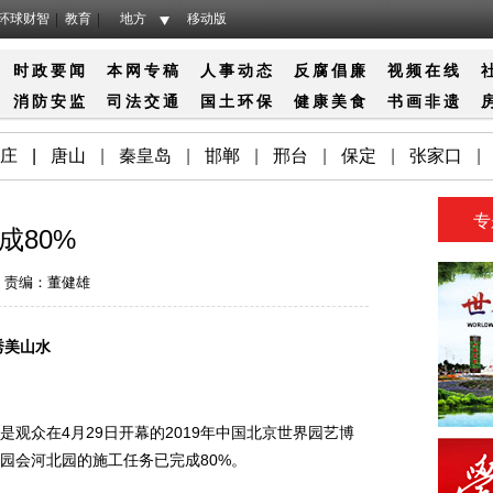
环球财智
教育
地方
移动版
时政要闻
本网专稿
人事动态
反腐倡廉
视频在线
消防
安监
司法
交通
国土
环保
健康
美食
书画
非遗
庄
|
唐山
|
秦皇岛
|
邯郸
|
邢台
|
保定
|
张家口
|
专
成80%
责编：董健雄
秀美山水
众在4月29日开幕的2019年中国北京世界园艺博
园会河北园的施工任务已完成80%。