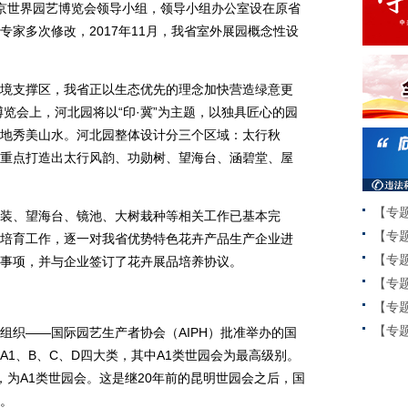
北京世界园艺博览会领导小组，领导小组办公室设在原省
家多次修改，2017年11月，我省室外展园概念性设
支撑区，我省正以生态优先的理念加快营造绿意更
博览会上，河北园将以“印·冀”为主题，以独具匠心的园
地秀美山水。河北园整体设计分三个区域：太行秋
重点打造出太行风韵、功勋树、望海台、涵碧堂、屋
【专
、望海台、镜池、大树栽种等相关工作已基本完
【专
培育工作，逐一对我省优势特色花卉产品生产企业进
【专
事项，并与企业签订了花卉展品培养协议。
【专
【专
【专题
织——国际园艺生产者协会（AIPH）批准举办的国
1、B、C、D四大类，其中A1类世园会为最高级别。
批，为A1类世园会。这是继20年前的昆明世园会之后，国
。