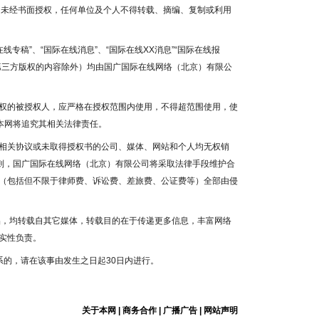
容，未经书面授权，任何单位及个人不得转载、摘编、复制或利用
线专稿”、“国际在线消息”、“国际在线XX消息”“国际在线报
为第三方版权的内容除外）均由国广国际在线网络（北京）有限公
权的被授权人，应严格在授权范围内使用，不得超范围使用，使
本网将追究其相关法律责任。
相关协议或未取得授权书的公司、媒体、网站和个人均无权销
否则，国广国际在线网络（北京）有限公司将采取法律手段维护合
（包括但不限于律师费、诉讼费、差旅费、公证费等）全部由侵
作品，均转载自其它媒体，转载目的在于传递更多信息，丰富网络
实性负责。
系的，请在该事由发生之日起30日内进行。
关于本网
|
商务合作
|
广播广告
|
网站声明