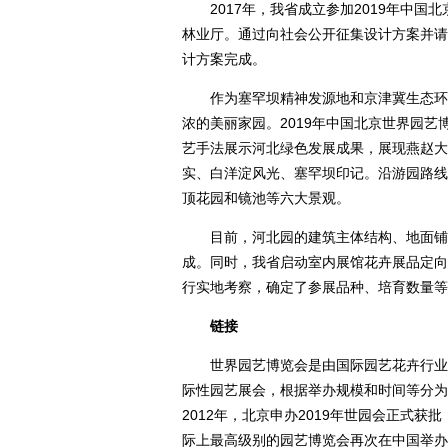
2017年，我省成立参加2019年中国
林业厅。通过向社会公开征集设计方案并请专
计方案完成。
作为塞罕坝精神发源地和京津冀生态环境
浓的美丽家园。2019年中国北京世界园艺
艺手法展示河北绿色发展成果，展现燕赵大
实、白洋淀风光、塞罕坝印记。沿游园路线
顶花园和镜池等六大景观。
目前，河北园的建筑主体结构、地面铺装
成。同时，我省启动室内展馆花卉展品定向
行实地考察，确定了参展品种、培育数量等
链接
世界园艺博览会是由国际园艺花卉行业组
际性园艺展会，根据举办规模和时间等分为A
2012年，北京申办2019年世园会正式获
际上最高级别的园艺博览会再次在中国举办