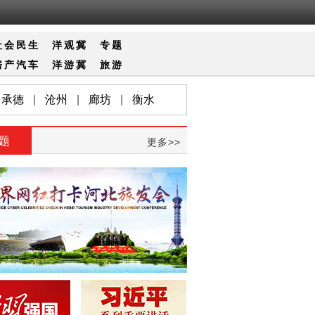
社会
民生
洋观冀
专题
房产
汽车
洋游冀
旅游
承德
|
沧州
|
廊坊
|
衡水
题
更多>>