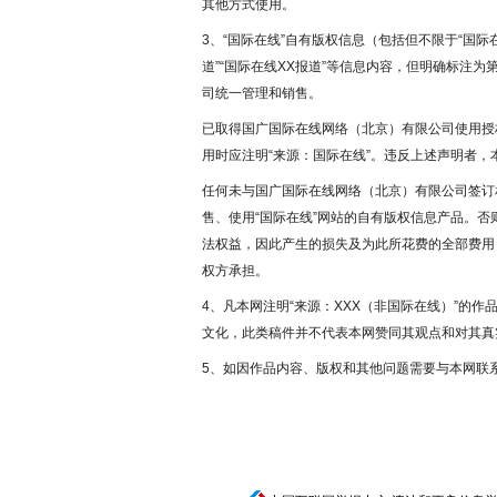
其他方式使用。
3、“国际在线”自有版权信息（包括但不限于“国际在
道”“国际在线XX报道”等信息内容，但明确标注
司统一管理和销售。
已取得国广国际在线网络（北京）有限公司使用授
用时应注明“来源：国际在线”。违反上述声明者，
任何未与国广国际在线网络（北京）有限公司签订
售、使用“国际在线”网站的自有版权信息产品。
法权益，因此产生的损失及为此所花费的全部费用
权方承担。
4、凡本网注明“来源：XXX（非国际在线）”的
文化，此类稿件并不代表本网赞同其观点和对其真
5、如因作品内容、版权和其他问题需要与本网联