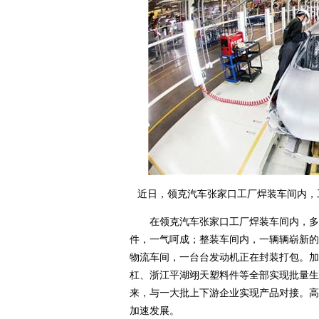
近日，领克汽车张家口工厂焊装车间内，工
在领克汽车张家口工厂焊装车间内，多台
件，一气呵成；整装车间内，一辆辆崭新的
物流车间，一台台发动机正在封装打包。加
杠、浙江平湖翊天塑料件等全部实现批量生
来，与一大批上下游企业实现产品对接。高
加速发展。