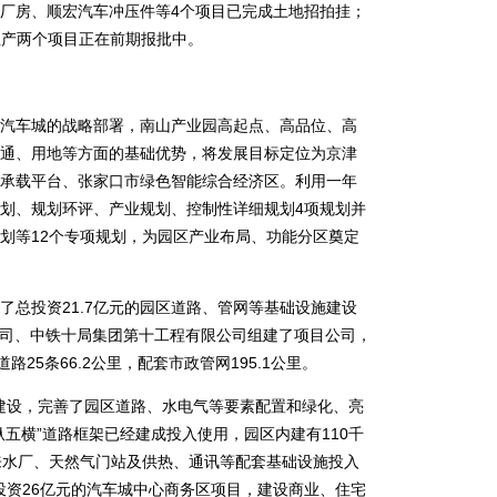
厂房、顺宏汽车冲压件等4个项目已完成土地招拍挂；
生产两个项目正在前期报批中。
车城的战略部署，南山产业园高起点、高品位、高
通、用地等方面的基础优势，将发展目标定位为京津
承载平台、张家口市绿色智能综合经济区。利用一年
划、规划环评、产业规划、控制性详细规划4项规划并
划等12个专项规划，为园区产业布局、功能分区奠定
投资21.7亿元的园区道路、管网等基础设施建设
公司、中铁十局集团第十工程有限公司组建了项目公司，
25条66.2公里，配套市政管网195.1公里。
建设，完善了园区道路、水电气等要素配置和绿化、亮
五横”道路框架已经建成投入使用，园区内建有110千
来水厂、天然气门站及供热、通讯等配套基础设施投入
总投资26亿元的汽车城中心商务区项目，建设商业、住宅