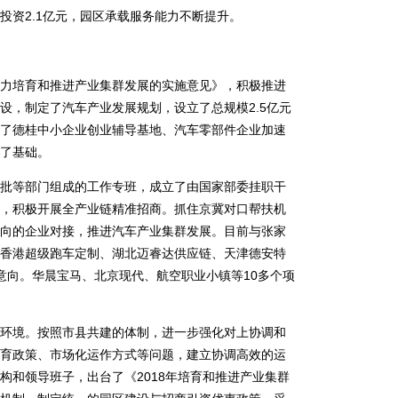
投资2.1亿元，园区承载服务能力不断提升。
培育和推进产业集群发展的实施意见》，积极推进
设，制定了汽车产业发展规划，设立了总规模2.5亿元
了德桂中小企业创业辅导基地、汽车零部件企业加速
了基础。
等部门组成的工作专班，成立了由国家部委挂职干
，积极开展全产业链精准招商。抓住京冀对口帮扶机
向的企业对接，推进汽车产业集群发展。目前与张家
香港超级跑车定制、湖北迈睿达供应链、天津德安特
意向。华晨宝马、北京现代、航空职业小镇等10多个项
境。按照市县共建的体制，进一步强化对上协调和
育政策、市场化运作方式等问题，建立协调高效的运
构和领导班子，出台了《2018年培育和推进产业集群