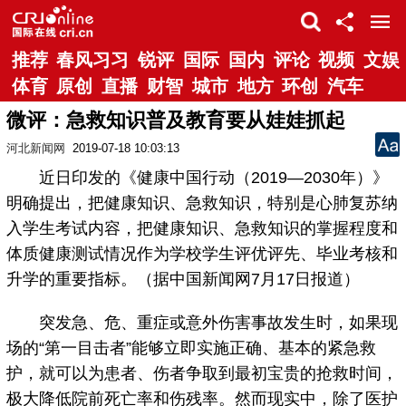
推荐
春风习习
锐评
国际
国内
评论
视频
文娱
体育
原创
直播
财智
城市
地方
环创
汽车
微评：急救知识普及教育要从娃娃抓起
河北新闻网
2019-07-18 10:03:13
近日印发的《健康中国行动（2019—2030年）》
明确提出，把健康知识、急救知识，特别是心肺复苏纳
入学生考试内容，把健康知识、急救知识的掌握程度和
体质健康测试情况作为学校学生评优评先、毕业考核和
升学的重要指标。（据中国新闻网7月17日报道）
突发急、危、重症或意外伤害事故发生时，如果现
场的“第一目击者”能够立即实施正确、基本的紧急救
护，就可以为患者、伤者争取到最初宝贵的抢救时间，
极大降低院前死亡率和伤残率。然而现实中，除了医护