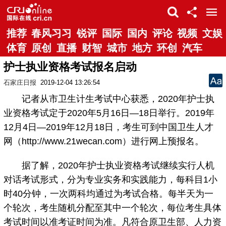
推荐
春风习习
锐评
国际
国内
评论
视频
文娱
体育
原创
直播
财智
城市
地方
环创
汽车
护士执业资格考试报名启动
石家庄日报
2019-12-04 13:26:54
记者从市卫生计生考试中心获悉，2020年护士执
业资格考试定于2020年5月16日—18日举行。2019年
12月4日—2019年12月18日，考生可到中国卫生人才
网（http://www.21wecan.com）进行网上预报名。
据了解，2020年护士执业资格考试继续实行人机
对话考试形式，分为专业实务和实践能力，每科目1小
时40分钟，一次两科均通过为考试合格。每半天为一
个轮次，考生随机分配至其中一个轮次，每位考生具体
考试时间以准考证时间为准。凡符合原卫生部、人力资