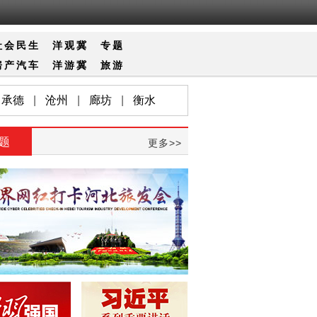
社会
民生
洋观冀
专题
房产
汽车
洋游冀
旅游
承德
|
沧州
|
廊坊
|
衡水
题
更多>>