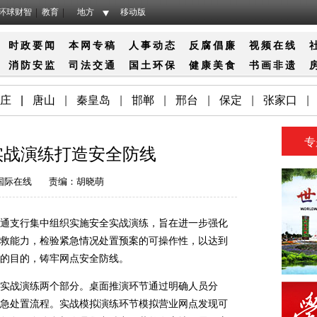
环球财智
教育
地方
移动版
时政要闻
本网专稿
人事动态
反腐倡廉
视频在线
消防
安监
司法
交通
国土
环保
健康
美食
书画
非遗
庄
|
唐山
|
秦皇岛
|
邯郸
|
邢台
|
保定
|
张家口
|
专
实战演练打造安全防线
国际在线
责编：胡晓萌
支行集中组织实施安全实战演练，旨在进一步强化
救能力，检验紧急情况处置预案的可操作性，以达到
的目的，铸牢网点安全防线。
战演练两个部分。桌面推演环节通过明确人员分
急处置流程。实战模拟演练环节模拟营业网点发现可