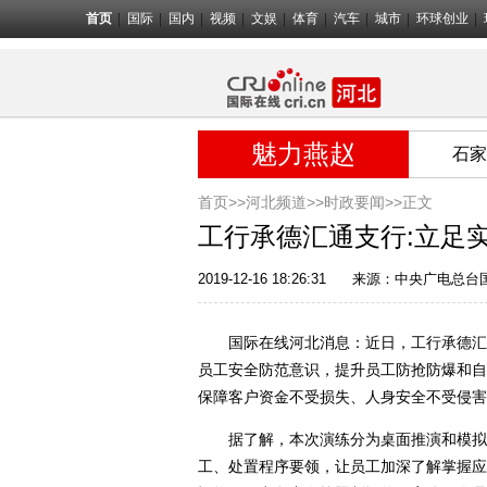
首页
国际
国内
视频
文娱
体育
汽车
城市
环球创业
魅力燕赵
石家
首页>>
河北频道>>
时政要闻
>>正文
工行承德汇通支行:立足
2019-12-16 18:26:31
来源：
中央广电总台
国际在线河北消息：近日，工行承德汇通
员工安全防范意识，提升员工防抢防爆和自
保障客户资金不受损失、人身安全不受侵害
据了解，本次演练分为桌面推演和模拟实
工、处置程序要领，让员工加深了解掌握应