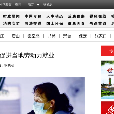
环球财智
教育
地方
移动版
时政要闻
本网专稿
人事动态
反腐倡廉
视频在线
消防
安监
司法
交通
国土
环保
健康
美食
书画
非遗
庄
|
唐山
|
秦皇岛
|
邯郸
|
邢台
|
保定
|
张家口
|
专
促进当地劳动力就业
编：胡晓萌