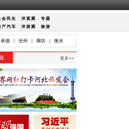
社会
民生
洋观冀
专题
房产
汽车
洋游冀
旅游
承德
|
沧州
|
廊坊
|
衡水
题
更多>>