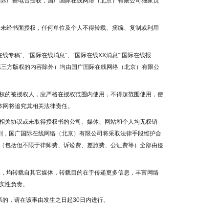
国国际广播电台授权，国广国际在线网络（北京）有限公司独家负
容，未经书面授权，任何单位及个人不得转载、摘编、复制或利用
线专稿”、“国际在线消息”、“国际在线XX消息”“国际在线报
为第三方版权的内容除外）均由国广国际在线网络（北京）有限公
权的被授权人，应严格在授权范围内使用，不得超范围使用，使
本网将追究其相关法律责任。
相关协议或未取得授权书的公司、媒体、网站和个人均无权销
否则，国广国际在线网络（北京）有限公司将采取法律手段维护合
（包括但不限于律师费、诉讼费、差旅费、公证费等）全部由侵
作品，均转载自其它媒体，转载目的在于传递更多信息，丰富网络
实性负责。
系的，请在该事由发生之日起30日内进行。