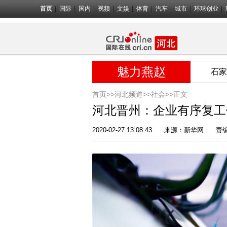
首页
国际
国内
视频
文娱
体育
汽车
城市
环球创业
魅力燕赵
石家
首页>>
河北频道>>
社会
>>正文
河北晋州：企业有序复工
2020-02-27 13:08:43
来源：
新华网
责