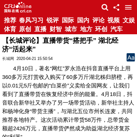
推荐
春风习习
锐评
国际
国内
评论
视频
文娱
体育
原创
直播
财智
城市
地方
环创
汽车
【长城评论】直播带货“搭把手” 湖北经
济“活起来”
长城网
2020-04-21 15:50:54
4月10日，著名“网红”罗永浩在抖音直播平台上用
360多万元打赏收入购买了60多万斤湖北秭归脐橙，再
以0.01元5斤包邮的“白菜价”义卖给全国网友，让我们
看到了直播带货在恢复经济中所的能量。4月18日，抖
音联合新华社又举办了另一场带货活动，新华社主持人
和杨坤化身“带货主播”，与湖北五位市州长连麦，共同
推荐各地特产。这次活动累计带货58万件，总带货金
额超2426万元，直播带货俨然成为助益湖北经济复苏