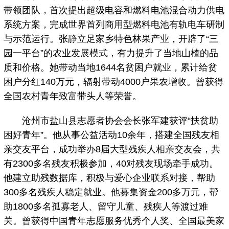
带领团队，首次提出超级电容和燃料电池混合动力供电
系统方案，完成世界首列商用型燃料电池有轨电车研制
与示范运行。张静立足家乡特色林果产业，开辟了“三
园一平台”的农业发展模式，有力提升了当地山楂的品
质和价格。她带动当地1644名贫困户就业，累计给贫
困户分红140万元，辐射带动4000户果农增收。曾获得
全国农村青年致富带头人等荣誉。
沧州市盐山县志愿者协会会长张军建获评“扶贫助
困好青年”。他从事公益活动10余年，搭建全国残友相
亲交友平台，成功举办8届大型残疾人相亲交友会，共
有2300多名残友积极参加，40对残友现场牵手成功。
他建立助残数据库，积极与爱心企业联系对接，帮助
300多名残疾人稳定就业。他募集资金200多万元，帮
助1800多名孤寡老人、留守儿童、残疾人等渡过难
关。曾获得中国青年志愿服务优秀个人奖、全国最美家