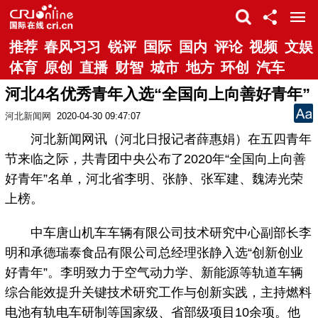
推荐
春风习习
锐评
国际
国内
评论
视频
文娱
体育
原创
直播
财智
城市
地方
环创
汽车
河北4名优秀青年入选“全国向上向善好青年”
河北新闻网
2020-04-30 09:47:07
河北新闻网讯（河北日报记者薛惠娟）在五四青年
节来临之际，共青团中央公布了2020年“全国向上向善
好青年”名单，河北省李明、张静、张军建、魏涛光荣
上榜。
中车唐山机车车辆有限公司技术研究中心副部长李
明和承德瑞泰食品有限公司总经理张静入选“创新创业
好青年”。李明致力于空气动力学、新能源等轨道车辆
综合能效提升关键技术研究工作与创新实践，主持燃料
电池有轨电车研制等国家级、省部级项目10余项。他