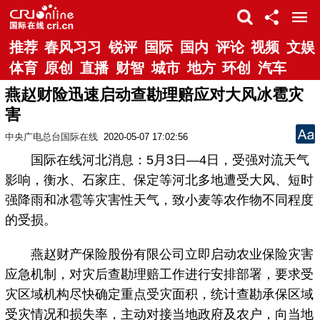
推荐
春风习习
锐评
国际
国内
评论
视频
文娱
体育
原创
直播
财智
城市
地方
环创
汽车
燕赵财险迅速启动查勘理赔应对大风冰雹灾
害
中央广电总台国际在线
2020-05-07 17:02:56
国际在线河北消息：5月3日—4日，受强对流天气
影响，衡水、石家庄、保定等河北多地遭受大风、短时
强降雨和冰雹等灾害性天气，致小麦等农作物不同程度
的受损。
燕赵财产保险股份有限公司立即启动农业保险灾害
应急机制，对灾后查勘理赔工作进行安排部署，要求受
灾区域机构尽快确定重点受灾面积，统计查勘承保区域
受灾情况和损失率，主动对接当地政府及农户，向当地