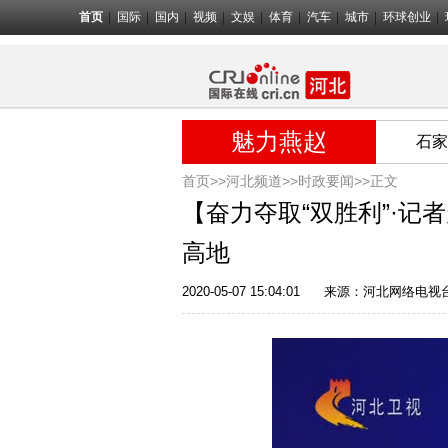
首页
国际
国内
视频
文娱
体育
汽车
城市
环球创业
魅力燕赵
石家
首页>>
河北频道>>
时政要闻
>>正文
【奋力夺取“双胜利”·
高地
2020-05-07 15:04:01
来源：
河北网络电视