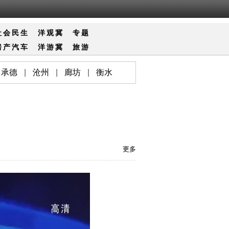
社会
民生
洋观冀
专题
房产
汽车
洋游冀
旅游
承德
|
沧州
|
廊坊
|
衡水
更多