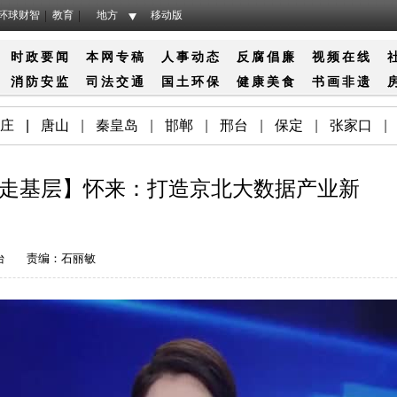
环球财智
教育
地方
移动版
时政要闻
本网专稿
人事动态
反腐倡廉
视频在线
消防
安监
司法
交通
国土
环保
健康
美食
书画
非遗
庄
|
唐山
|
秦皇岛
|
邯郸
|
邢台
|
保定
|
张家口
|
记者走基层】怀来：打造京北大数据产业新
台
责编：石丽敏