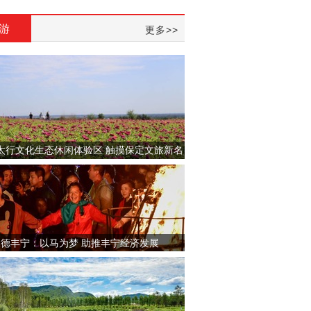
游
更多>>
太行文化生态休闲体验区 触摸保定文旅新名
片
承德丰宁：以马为梦 助推丰宁经济发展