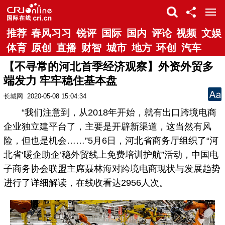
推荐
春风习习
锐评
国际
国内
评论
视频
文娱
体育
原创
直播
财智
城市
地方
环创
汽车
【不寻常的河北首季经济观察】外资外贸多
端发力 牢牢稳住基本盘
长城网
2020-05-08 15:04:34
“我们注意到，从2018年开始，就有出口跨境电商
企业独立建平台了，主要是开辟新渠道，这当然有风
险，但也是机会……”5月6日，河北省商务厅组织了“河
北省‘暖企助企’稳外贸线上免费培训护航”活动，中国电
子商务协会联盟主席聂林海对跨境电商现状与发展趋势
进行了详细解读，在线收看达2956人次。