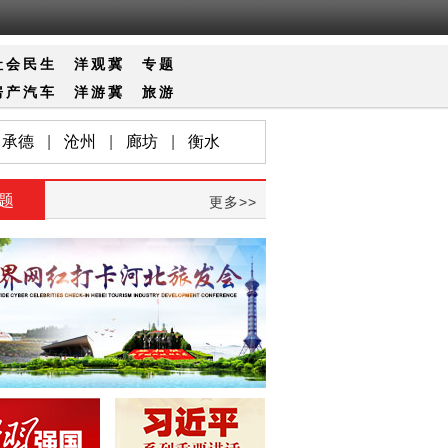
社会
民生
洋观冀
专题
房产
汽车
洋游冀
旅游
承德
|
沧州
|
廊坊
|
衡水
题
更多>>