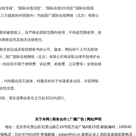
线专稿”、“国际在线消息”、“国际在线XX消息”“国际在线报
为第三方版权的内容除外）均由国广国际在线网络（北京）有限公
权的被授权人，应严格在授权范围内使用，不得超范围使用，使
本网将追究其相关法律责任。
相关协议或未取得授权书的公司、媒体、网站和个人均无权销
否则，国广国际在线网络（北京）有限公司将采取法律手段维护合
（包括但不限于律师费、诉讼费、差旅费、公证费等）全部由侵
作品，均转载自其它媒体，转载目的在于传递更多信息，丰富网络
实性负责。
系的，请在该事由发生之日起30日内进行。
关于本网
|
商务合作
|
广播广告
|
网站声明
地址：北京市石景山区石景山路乙18号院万达广场A座15层 邮政编码：100040
：010-67401009 举报邮箱：jubao@cri.cn 新闻从业人员职业道德监督电话：010-6