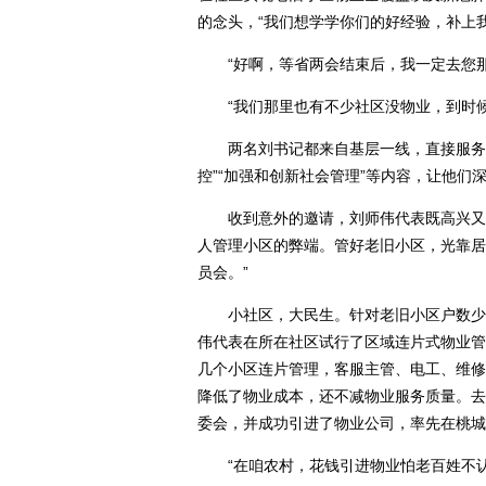
的念头，“我们想学学你们的好经验，补上
“好啊，等省两会结束后，我一定去您那
“我们那里也有不少社区没物业，到时候
两名刘书记都来自基层一线，直接服务群
控”“加强和创新社会管理”等内容，让他们
收到意外的邀请，刘师伟代表既高兴又有
人管理小区的弊端。管好老旧小区，光靠居
员会。”
小社区，大民生。针对老旧小区户数少、
伟代表在所在社区试行了区域连片式物业管
几个小区连片管理，客服主管、电工、维修
降低了物业成本，还不减物业服务质量。去
委会，并成功引进了物业公司，率先在桃城
“在咱农村，花钱引进物业怕老百姓不认