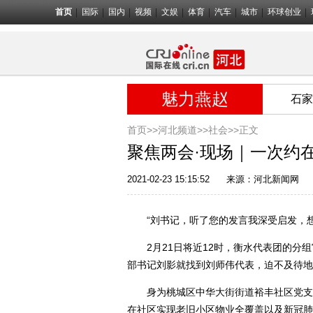
首页
国际
国内
视频
文娱
体育
汽车
城市
环球创业
魅力燕赵
石家
首页>>
河北频道>>
社会
>>正文
聚焦两会·现场｜一次约
2021-02-23 15:15:52
来源：
河北新闻网
“刘书记，听了您的发言我深受启发，想
2月21日将近12时，衡水代表团的分组
部书记刘影就找到刘师伟代表，迫不及待地
身为桃城区中华大街街道裕丰社区党支部
在社区实现老旧小区物业全覆盖以及新冠肺