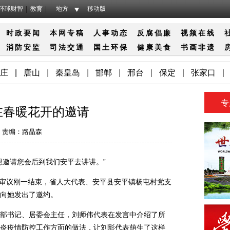
环球财智
教育
地方
移动版
时政要闻
本网专稿
人事动态
反腐倡廉
视频在线
消防
安监
司法
交通
国土
环保
健康
美食
书画
非遗
庄
|
唐山
|
秦皇岛
|
邯郸
|
邢台
|
保定
|
张家口
|
专
在春暖花开的邀请
责编：路晶森
邀请您会后到我们安平去讲讲。”
审议刚一结束，省人大代表、安平县安平镇杨屯村党支
向她发出了邀约。
书记、居委会主任，刘师伟代表在发言中介绍了所
炎疫情防控工作方面的做法，让刘影代表萌生了这样