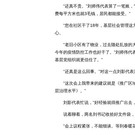
“还真不贵。”刘师伟代表算了一笔账，
费每平方米也就3毛钱，居民都能接受。”
“您在社区干了18年，基层社会管理这方
心。
“老旧小区有了物业，过去随处乱放的大
今年的疫情防控工作也好干了。”刘师伟代
基层党组织就更信任了。”
“还真是这么回事。”对这一点刘影代表
“这次会上我带来的建议就是《推广区域
层治理水平》。”
刘影代表忙说，“好经验就得推广出去，
说着聊着，两名刘书记收拾好文件袋，
“会上议程紧张，不能细谈。等到春暖花