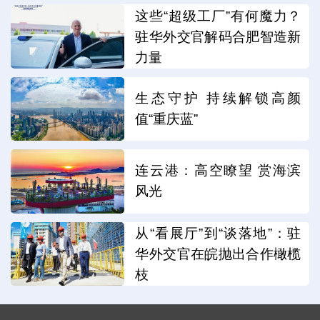
这些“超级工厂”有何魔力？
驻华外交官解码合肥智造新
力量
生态守护 持续解锁高颜
值“重庆蓝”
连云港：高空瞭望 赏海滨
风光
从“看展厅”到“谈落地”：驻
华外交官在皖抛出合作橄榄
枝