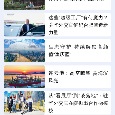
这些“超级工厂”有何魔力？
驻华外交官解码合肥智造新
力量
生态守护 持续解锁高颜
值“重庆蓝”
连云港：高空瞭望 赏海滨
风光
从“看展厅”到“谈落地”：驻
华外交官在皖抛出合作橄榄
枝