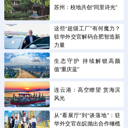
苏州：校地共创“同里诗光”
这些“超级工厂”有何魔力？
驻华外交官解码合肥智造新
力量
生态守护 持续解锁高颜
值“重庆蓝”
连云港：高空瞭望 赏海滨
风光
从“看展厅”到“谈落地”：驻
华外交官在皖抛出合作橄榄