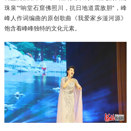
珠泉”“响堂石窟佛照川，抗日地道震敌胆”，峰
峰人作词编曲的原创歌曲《我爱家乡滏河源》
饱含着峰峰独特的文化元素。