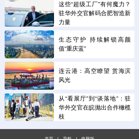
这些“超级工厂”有何魔力？
驻华外交官解码合肥智造新
力量
生态守护 持续解锁高颜
值“重庆蓝”
连云港：高空瞭望 赏海滨
风光
从“看展厅”到“谈落地”：驻
华外交官在皖抛出合作橄榄
枝
首页
|
导航
|
电脑版