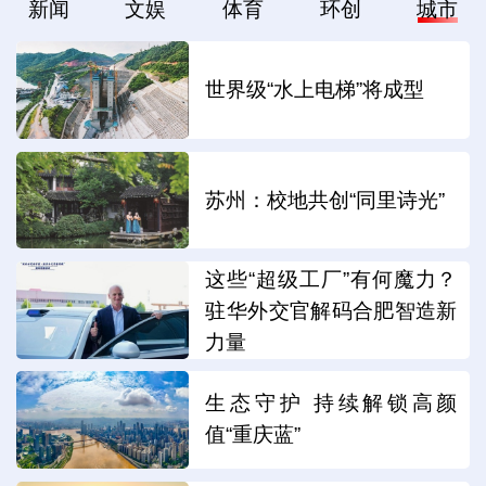
新闻
文娱
体育
环创
城市
世界级“水上电梯”将成型
苏州：校地共创“同里诗光”
这些“超级工厂”有何魔力？
驻华外交官解码合肥智造新
力量
生态守护 持续解锁高颜
值“重庆蓝”