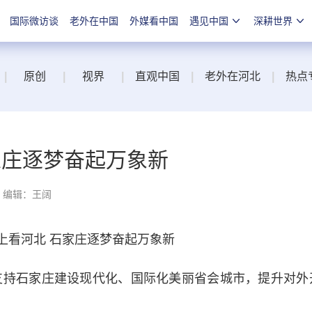
国际微访谈
老外在中国
外媒看中国
遇见中国
深耕世界
|
原创
|
视界
|
直观中国
|
老外在河北
|
热点
家庄逐梦奋起万象新
编辑：王阔
看河北 石家庄逐梦奋起万象新
持石家庄建设现代化、国际化美丽省会城市，提升对外开