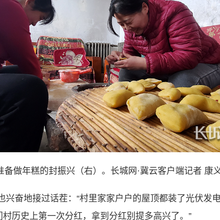
准备做年糕的封振兴（右）。长城网·冀云客户端记者 康义
奋地接过话茬：“村里家家户户的屋顶都装了光伏发电，
们村历史上第一次分红，拿到分红别提多高兴了。”