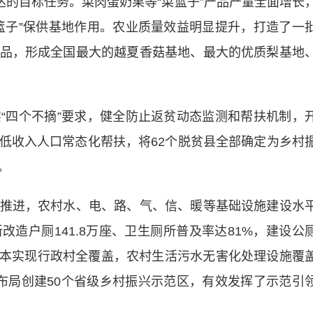
达的目标任务。菜肉蛋奶果等“菜篮子”产品产量全面增长
篮子”保供基地作用。农业质量效益明显提升，打造了一
品，形成全国最大的越夏香菇基地、最大的优质梨基地
四个不摘”要求，健全防止返贫动态监测和帮扶机制，
低收入人口常态化帮扶，将62个脱贫县全部确定为乡村
。
进，农村水、电、路、气、信、暖等基础设施建设水
造户厕141.8万座、卫生厕所普及率达81%，建设公
系基本实现行政村全覆盖，农村生活污水无害化处理设施覆
村，布局创建50个省级乡村振兴示范区，有效发挥了示范引