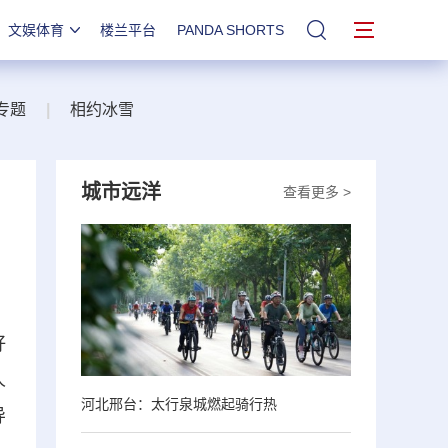
文娱体育
楼兰平台
PANDA SHORTS
站内搜索
专题
|
相约冰雪
城市远洋
查看更多 >
好
人
河北邢台：太行泉城燃起骑行热
导