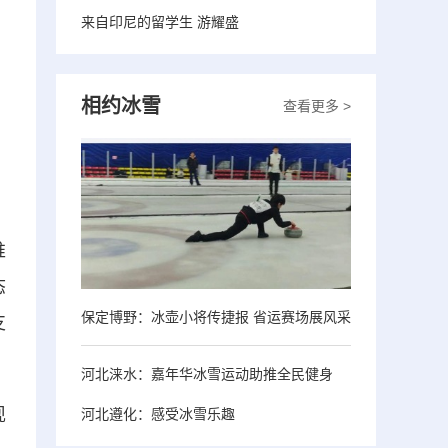
来自印尼的留学生 游耀盛
相约冰雪
查看更多 >
推
态
保定博野：冰壶小将传捷报 省运赛场展风采
支
河北涞水：嘉年华冰雪运动助推全民健身
现
河北遵化：感受冰雪乐趣