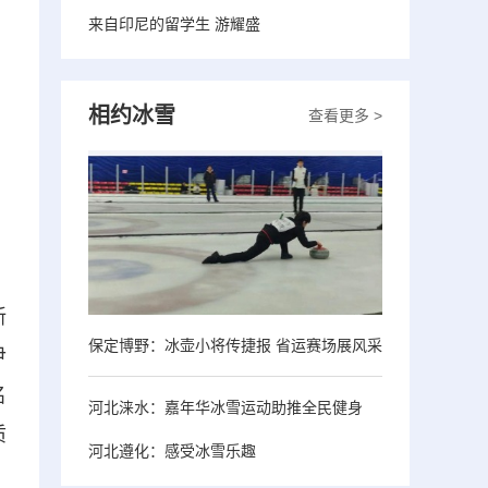
来自印尼的留学生 游耀盛
相约冰雪
查看更多 >
新
保定博野：冰壶小将传捷报 省运赛场展风采
尹
名
河北涞水：嘉年华冰雪运动助推全民健身
质
河北遵化：感受冰雪乐趣