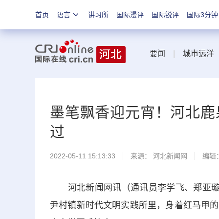
首页
语言
讲习所
国际漫评
国际锐评
国际3分钟
要闻
|
城市远洋
墨笔飘香迎元宵！河北鹿
过
2022-05-11 15:13:33
来源：
河北新闻网
编辑
河北新闻网讯（通讯员李学飞、郑亚璇）
尹村镇新时代文明实践所里，身着红马甲的