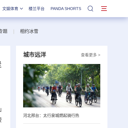
文娱体育
楼兰平台
PANDA SHORTS
站内搜索
专题
|
相约冰雪
城市远洋
查看更多 >
样
山
河北邢台：太行泉城燃起骑行热
授