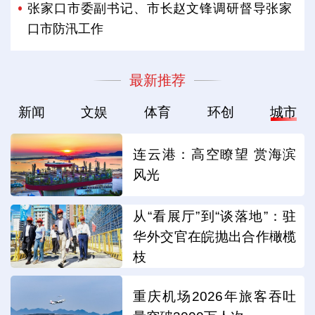
张家口市委副书记、市长赵文锋调研督导张家
口市防汛工作
最新推荐
新闻
文娱
体育
环创
城市
连云港：高空瞭望 赏海滨
风光
从“看展厅”到“谈落地”：驻
华外交官在皖抛出合作橄榄
枝
重庆机场2026年旅客吞吐