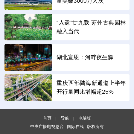
量突破3000万人次
“入遗”廿九载 苏州古典园林
融入当代
湖北宣恩：河畔夜生辉
重庆西部陆海新通道上半年
开行量同比增幅超25%
首页
|
导航
|
电脑版
中央广播电视总台
国际在线
版权所有