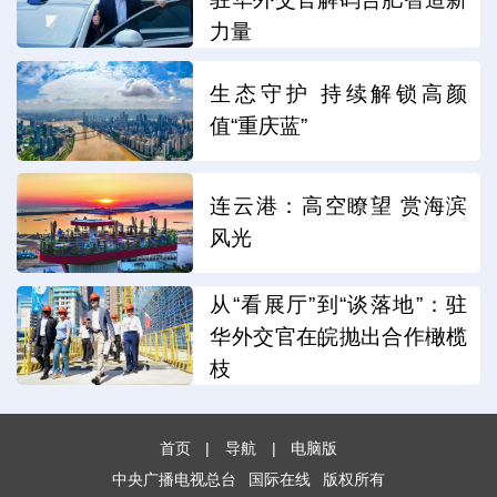
力量
生态守护 持续解锁高颜
值“重庆蓝”
连云港：高空瞭望 赏海滨
风光
从“看展厅”到“谈落地”：驻
华外交官在皖抛出合作橄榄
枝
首页
|
导航
|
电脑版
中央广播电视总台
国际在线
版权所有