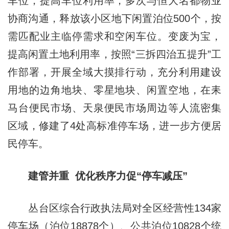
车位，提高车位利用率，多次与恒大名都物业
协商沟通，释放该小区地下闲置泊位500个，按
需匹配业主临停需求和空闲车位。变废为宝，
提高闲置土地利用率，按照“三拆四治五提升”工
作部署，开展全域大摸排行动，充分利用建设
用地的边角地块、零星地块、闲置空地，在耒
马台便民市场、天泉便民市场周边等人流密集
区域，修建了4处高标准停车场，进一步方便居
民停车。
建管并重 优化秩序力促“停车减压”
丛台区综合行政执法局对全区经营性134家
停车场（泊位18878个）、公共泊位10828个统