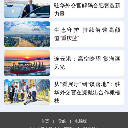
驻华外交官解码合肥智造新
力量
生态守护 持续解锁高颜
值“重庆蓝”
连云港：高空瞭望 赏海滨
风光
从“看展厅”到“谈落地”：驻
华外交官在皖抛出合作橄榄
枝
首页
|
导航
|
电脑版