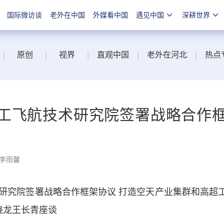
国际微访谈
老外在中国
外媒看中国
遇见中国
深耕世界
|
原创
|
视界
|
直观中国
|
老外在河北
|
热点
工飞航技术研究院签署战略合作
 李雨馨
究院签署战略合作框架协议 打造空天产业集群和高超
晓龙王长青座谈