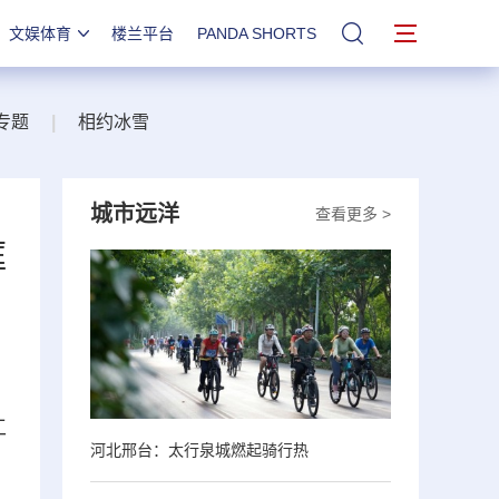
文娱体育
楼兰平台
PANDA SHORTS
站内搜索
专题
|
相约冰雪
城市远洋
查看更多 >
框
工
河北邢台：太行泉城燃起骑行热