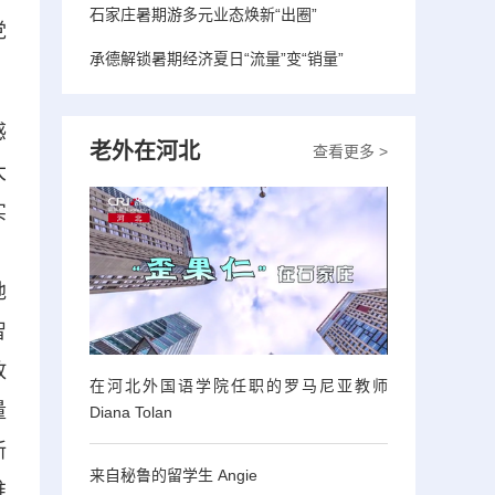
石家庄暑期游多元业态焕新“出圈”
党
承德解锁暑期经济夏日“流量”变“销量”
感
老外在河北
查看更多 >
大
实
。
地
智
放
在河北外国语学院任职的罗马尼亚教师
量
Diana Tolan
新
来自秘鲁的留学生 Angie
推