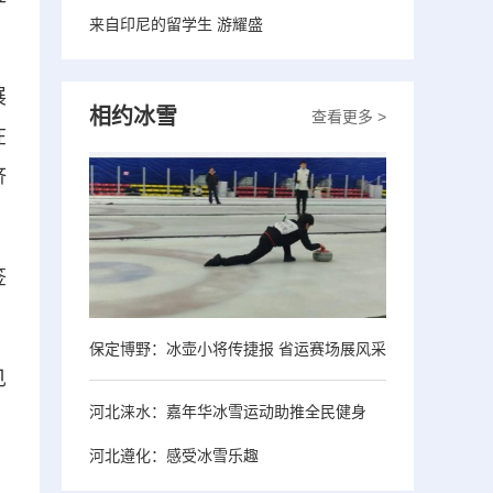
来自印尼的留学生 游耀盛
展
相约冰雪
查看更多 >
在
济
签
保定博野：冰壶小将传捷报 省运赛场展风采
见
河北涞水：嘉年华冰雪运动助推全民健身
河北遵化：感受冰雪乐趣