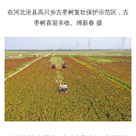
在河北沧县高川乡古枣树复壮保护示范区，古
枣树喜迎丰收。傅新春 摄