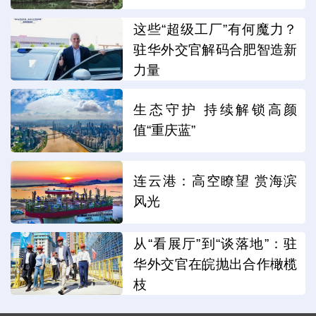
这些“超级工厂”有何魔力？
驻华外交官解码合肥智造新
力量
生态守护 持续解锁高颜
值“重庆蓝”
连云港：高空瞭望 赏海滨
风光
从“看展厅”到“谈落地”：驻
华外交官在皖抛出合作橄榄
枝