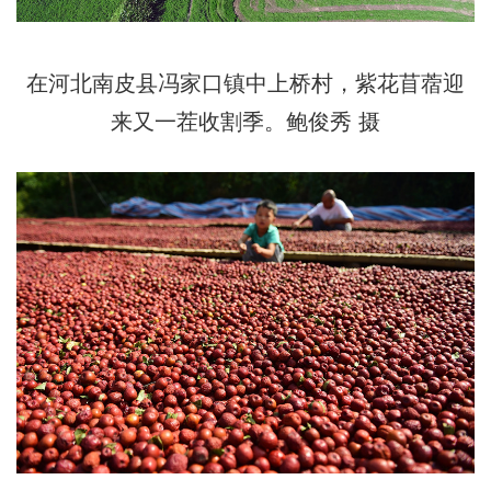
在河北南皮县冯家口镇中上桥村，紫花苜蓿迎
来又一茬收割季。鲍俊秀 摄