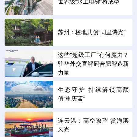
世界级“水上电梯”将成型
苏州：校地共创“同里诗光”
这些“超级工厂”有何魔力？
驻华外交官解码合肥智造新
力量
生态守护 持续解锁高颜
值“重庆蓝”
连云港：高空瞭望 赏海滨
风光