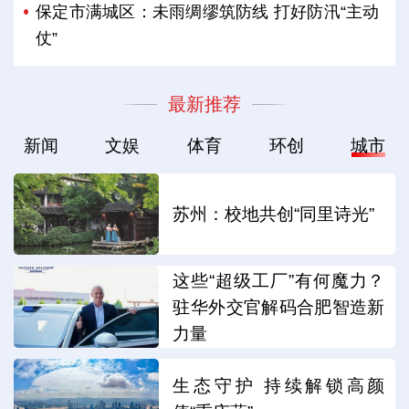
保定市满城区：未雨绸缪筑防线 打好防汛“主动
仗”
最新推荐
新闻
文娱
体育
环创
城市
苏州：校地共创“同里诗光”
这些“超级工厂”有何魔力？
驻华外交官解码合肥智造新
力量
生态守护 持续解锁高颜