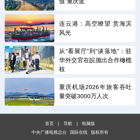
值“重庆蓝”
连云港：高空瞭望 赏海滨
风光
从“看展厅”到“谈落地”：驻
华外交官在皖抛出合作橄榄
枝
重庆机场2026年旅客吞吐
量突破3000万人次
首页
|
导航
|
电脑版
中央广播电视总台
国际在线
版权所有