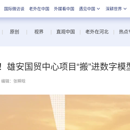
国际微访谈
老外在中国
外媒看中国
遇见中国
深耕世界
|
原创
|
视界
|
直观中国
|
老外在河北
|
热点
！雄安国贸中心项目“搬”进数字模
编辑：张瞬晗