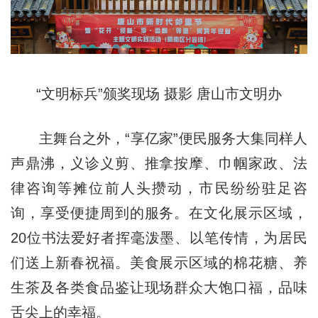
“文明标兵”颁奖现场 摄影 唐山市文明办
主舞台之外，“享亿家”便民服务大集同样人
声鼎沸，义诊义剪、推拿按摩、巾帼家政、法
律咨询等摊位前人头攒动，市民纷纷驻足咨
询，享受便捷周到的服务。在文化展示区域，
20位书法爱好者挥毫泼墨、以笔传情，为居民
们送上新春祝福。美食展示区域的棉花糖、养
生茶及各类食品鉴让现场群众大饱口福，品味
舌尖上的幸福。