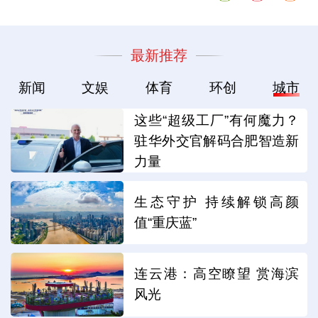
最新推荐
新闻
文娱
体育
环创
城市
这些“超级工厂”有何魔力？
驻华外交官解码合肥智造新
力量
生态守护 持续解锁高颜
值“重庆蓝”
连云港：高空瞭望 赏海滨
风光