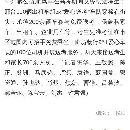
50余辆公益顺风车在高考期间义务接送考生；
邢台110辆出租车组成“爱心送考”车队穿梭在街
头；承德200余辆车参与免费送考，涵盖私家
车、出租车、企业用车等，考生凭准考证在市
区范围内可招手免费乘坐；廊坊畅行951爱心车
队的100位司机开展送考服务，两天来接送考生
和家长700余人次。（记者陈华、王敬照、陈
正、桑珊、马彦铭、师源、袁铮、寇国莹、郭
晓通、孙也达、肖煜、焦磊、曹铮、吕若汐、
郝金钰、陈宝云、刘杰、许君强）
编辑：王悦阳