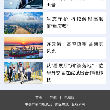
力量
生态守护 持续解锁高颜
值“重庆蓝”
连云港：高空瞭望 赏海滨
风光
从“看展厅”到“谈落地”：驻
华外交官在皖抛出合作橄榄
枝
首页
|
导航
|
电脑版
中央广播电视总台
国际在线
版权所有